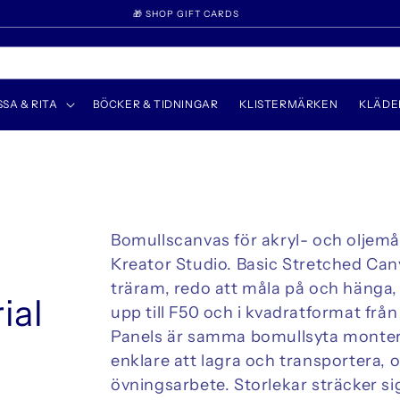
WELCOME TO UNFADE
SSA & RITA
BÖCKER & TIDNINGAR
KLISTERMÄRKEN
KLÄDE
Bomullscanvas för akryl- och oljemål
Kreator Studio. Basic Stretched Ca
träram, redo att måla på och hänga, t
ial
upp till F50 och i kvadratformat frå
Panels är samma bomullsyta monterad
enklare att lagra och transportera, 
övningsarbete. Storlekar sträcker sig 