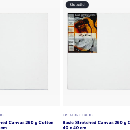
Slutsåld
Säljare:
IO
KREATOR STUDIO
ched Canvas 260 g Cotton
Basic Stretched Canvas 260 g 
1 cm
40 x 40 cm