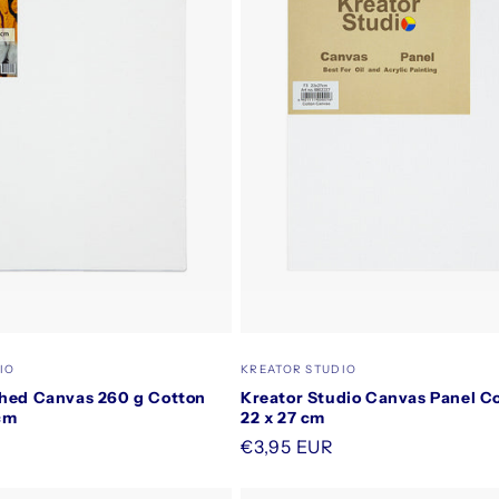
Säljare:
IO
KREATOR STUDIO
ched Canvas 260 g Cotton
Kreator Studio Canvas Panel C
 cm
22 x 27 cm
R
Ordinarie
€3,95 EUR
pris