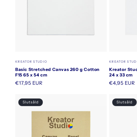
Säljare:
Säljare:
KREATOR STUDIO
KREATOR STUD
Basic Stretched Canvas 260 g Cotton
Kreator Stu
F15 65 x 54 cm
24 x 33 cm
Ordinarie
€17,95 EUR
Ordinarie
€4,95 EUR
pris
pris
Slutsåld
Slutsåld