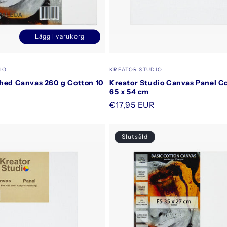
Lägg i varukorg
Minska
Öka
kvantitet
kvantitet
för
för
Säljare:
IO
KREATOR STUDIO
Default
Default
ched Canvas 260 g Cotton 10
Kreator Studio Canvas Panel Co
Title
Title
65 x 54 cm
Ordinarie
€17,95 EUR
pris
Slutsåld