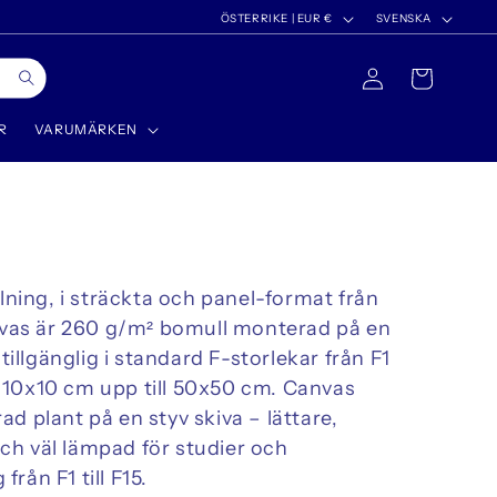
L
S
ÖSTERRIKE | EUR €
SVENSKA
a
p
Logga
Varukorg
n
r
in
d
å
R
VARUMÄRKEN
/
k
R
e
g
i
ning, i sträckta och panel-format från
o
nvas är 260 g/m² bomull monterad på en
n
illgänglig i standard F-storlekar från F1
n 10x10 cm upp till 50x50 cm. Canvas
 plant på en styv skiva – lättare,
och väl lämpad för studier och
från F1 till F15.