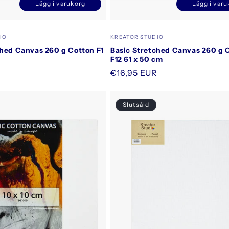
Lägg i varukorg
Lägg i varu
Minska
Öka
Minska
kvantitet
kvantitet
kvantitet
k
för
för
för
f
Säljare:
IO
KREATOR STUDIO
Default
Default
Default
D
ched Canvas 260 g Cotton F1
Basic Stretched Canvas 260 g 
Title
Title
Title
T
F12 61 x 50 cm
Ordinarie
€16,95 EUR
pris
Slutsåld