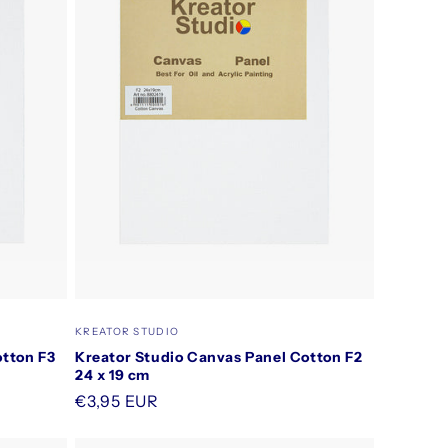
Säljare:
KREATOR STUDIO
otton F3
Kreator Studio Canvas Panel Cotton F2
24 x 19 cm
Ordinarie
€3,95 EUR
pris