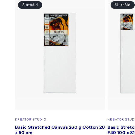
Slutsåld
Slutsåld
Säljare:
Säljare:
KREATOR STUDIO
KREATOR STUD
Basic Stretched Canvas 260 g Cotton 20
Basic Stret
x 50 cm
F40 100 x 8