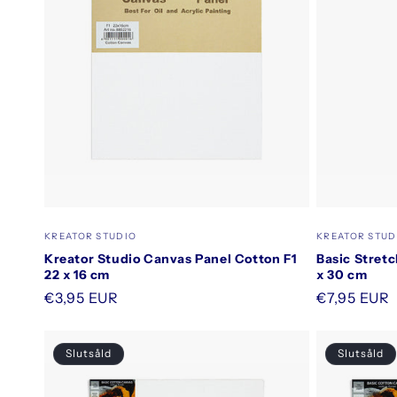
Säljare:
Säljare:
KREATOR STUDIO
KREATOR STUD
Kreator Studio Canvas Panel Cotton F1
Basic Stret
22 x 16 cm
x 30 cm
Ordinarie
€3,95 EUR
Ordinarie
€7,95 EUR
pris
pris
Slutsåld
Slutsåld