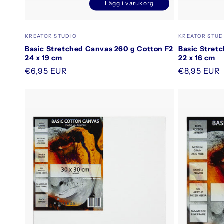
Lägg i varukorg
e
Minska
Öka
kvantitet
kvantitet
för
för
:
Säljare:
Säljare:
KREATOR STUDIO
KREATOR STUD
Default
Default
Basic Stretched Canvas 260 g Cotton F2
Basic Stret
Title
Title
24 x 19 cm
22 x 16 cm
Ordinarie
€6,95 EUR
Ordinarie
€8,95 EUR
pris
pris