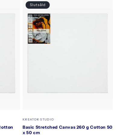
Slutsåld
Säljare:
KREATOR STUDIO
Cotton
Basic Stretched Canvas 260 g Cotton 50
x 50 cm