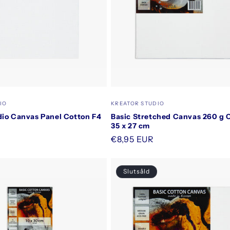
Säljare:
IO
KREATOR STUDIO
dio Canvas Panel Cotton F4
Basic Stretched Canvas 260 g 
35 x 27 cm
Ordinarie
€8,95 EUR
pris
Slutsåld