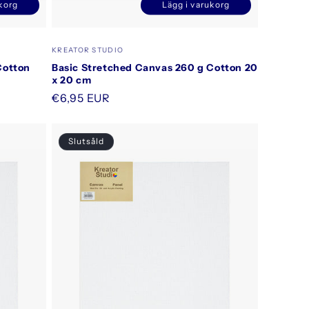
korg
Lägg i varukorg
Öka
Minska
Öka
vantitet
kvantitet
kvantitet
ör
för
för
Säljare:
KREATOR STUDIO
efault
Default
Default
Cotton
Basic Stretched Canvas 260 g Cotton 20
itle
Title
Title
x 20 cm
Ordinarie
€6,95 EUR
pris
Slutsåld