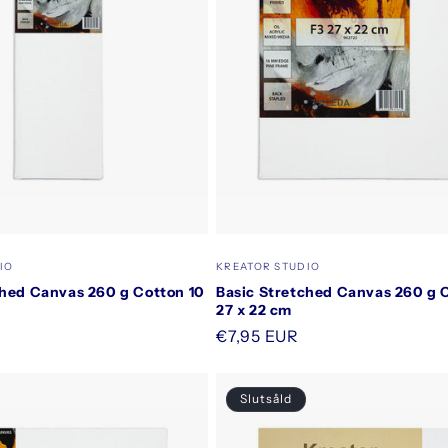
Säljare:
IO
KREATOR STUDIO
ched Canvas 260 g Cotton 10
Basic Stretched Canvas 260 g 
27 x 22 cm
Ordinarie
€7,95 EUR
pris
Slutsåld