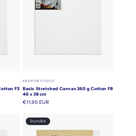
Säljare:
KREATOR STUDIO
Cotton F3
Basic Stretched Canvas 260 g Cotton F8
46 x 38 cm
Ordinarie
€11,95 EUR
pris
Slutsåld