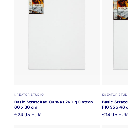
Säljare:
Säljare:
KREATOR STUDIO
KREATOR STUD
Basic Stretched Canvas 260 g Cotton
Basic Stret
60 x 80 cm
F10 55 x 46
Ordinarie
€24,95 EUR
Ordinarie
€14,95 EU
pris
pris