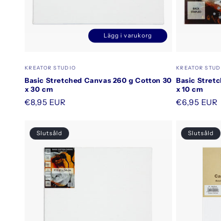
Lägg i varukorg
Minska
Öka
kvantitet
kvantitet
för
för
Säljare:
Säljare:
KREATOR STUDIO
KREATOR STUD
Default
Default
Basic Stretched Canvas 260 g Cotton 30
Basic Stret
Title
Title
x 30 cm
x 10 cm
Ordinarie
€8,95 EUR
Ordinarie
€6,95 EUR
pris
pris
Slutsåld
Slutsåld