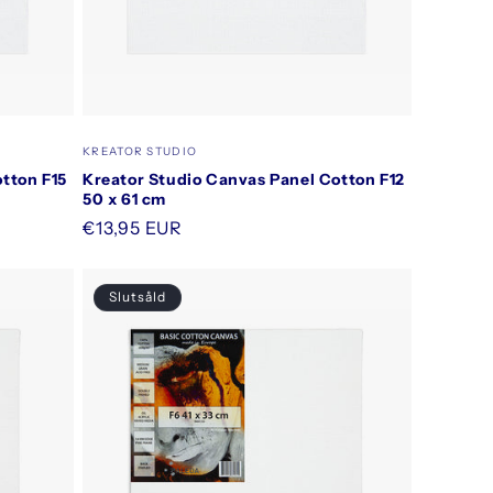
Säljare:
KREATOR STUDIO
tton F15
Kreator Studio Canvas Panel Cotton F12
50 x 61 cm
Ordinarie
€13,95 EUR
pris
Slutsåld